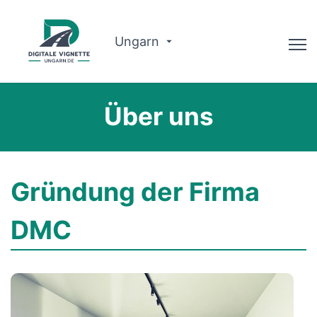
Ungarn
Ratgeber
Über uns
Warum wir?
Routenplaner
Gründung der Firma
Deutsch
DMC
Vignette kaufen