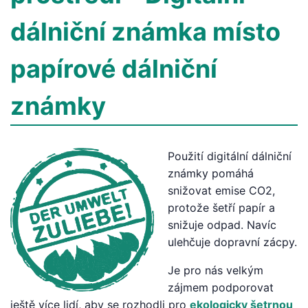
dálniční známka místo
papírové dálniční
známky
Použití digitální dálniční
známky pomáhá
snižovat emise CO2,
protože šetří papír a
snižuje odpad. Navíc
ulehčuje dopravní zácpy.
Je pro nás velkým
zájmem podporovat
ještě více lidí, aby se rozhodli pro
ekologicky šetrnou