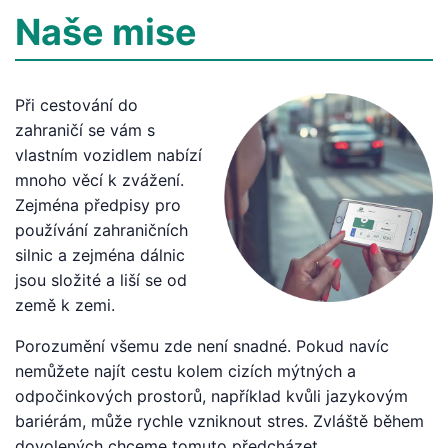
Naše mise
Při cestování do
zahraničí se vám s
vlastním vozidlem nabízí
mnoho věcí k zvážení.
Zejména předpisy pro
používání zahraničních
silnic a zejména dálnic
jsou složité a liší se od
země k zemi.
Porozumění všemu zde není snadné. Pokud navíc
nemůžete najít cestu kolem cizích mýtných a
odpočinkových prostorů, například kvůli jazykovým
bariérám, může rychle vzniknout stres. Zvláště během
dovolených chceme tomuto předcházet.