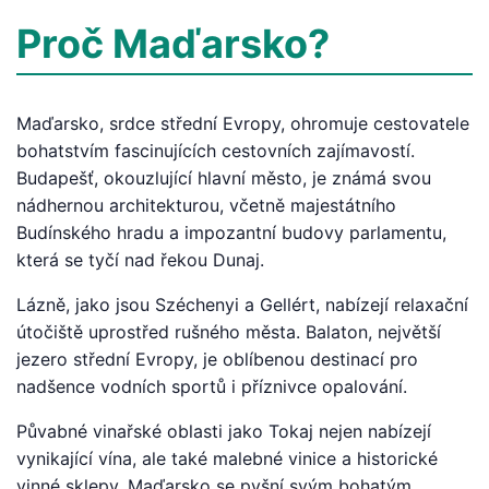
Proč Maďarsko?
Maďarsko, srdce střední Evropy, ohromuje cestovatele
bohatstvím fascinujících cestovních zajímavostí.
Budapešť, okouzlující hlavní město, je známá svou
nádhernou architekturou, včetně majestátního
Budínského hradu a impozantní budovy parlamentu,
která se tyčí nad řekou Dunaj.
Lázně, jako jsou Széchenyi a Gellért, nabízejí relaxační
útočiště uprostřed rušného města. Balaton, největší
jezero střední Evropy, je oblíbenou destinací pro
nadšence vodních sportů i příznivce opalování.
Půvabné vinařské oblasti jako Tokaj nejen nabízejí
vynikající vína, ale také malebné vinice a historické
vinné sklepy. Maďarsko se pyšní svým bohatým