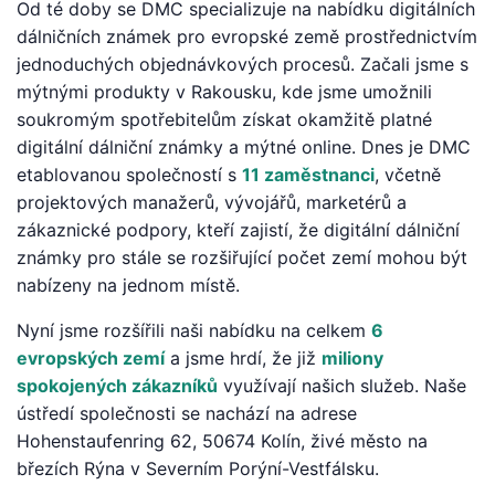
Od té doby se DMC specializuje na nabídku digitálních
dálničních známek pro evropské země prostřednictvím
jednoduchých objednávkových procesů. Začali jsme s
mýtnými produkty v Rakousku, kde jsme umožnili
soukromým spotřebitelům získat okamžitě platné
digitální dálniční známky a mýtné online. Dnes je DMC
etablovanou společností s
11 zaměstnanci
, včetně
projektových manažerů, vývojářů, marketérů a
zákaznické podpory, kteří zajistí, že digitální dálniční
známky pro stále se rozšiřující počet zemí mohou být
nabízeny na jednom místě.
Nyní jsme rozšířili naši nabídku na celkem
6
evropských zemí
a jsme hrdí, že již
miliony
spokojených zákazníků
využívají našich služeb. Naše
ústředí společnosti se nachází na adrese
Hohenstaufenring 62, 50674 Kolín, živé město na
březích Rýna v Severním Porýní-Vestfálsku.