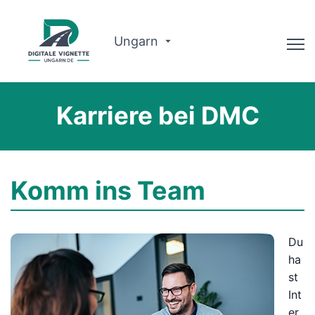
Ungarn
Ratgeber
Karriere bei DMC
Warum wir?
Routenplaner
Komm ins Team
Deutsch
Vignette kaufen
Du
ha
st
Int
er