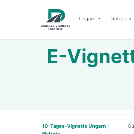
Ungarn
Ratgeber
E-Vignett
10-Tages-Vignette Ungarn -
Gü
Flatrate