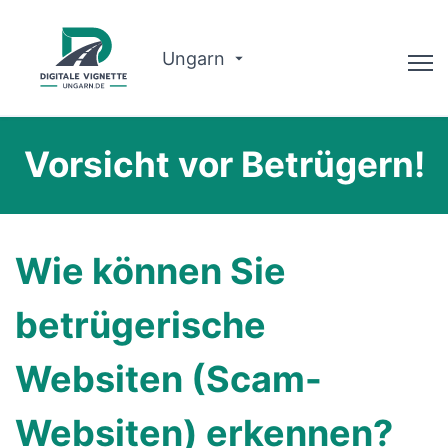
Ungarn
Ratgeber
Vorsicht vor Betrügern!
Warum wir?
Routenplaner
Wie können Sie
Deutsch
betrügerische
Vignette kaufen
Websiten (Scam-
Websiten) erkennen?