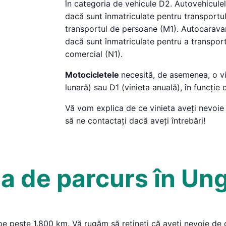
în categoria de vehicule D2. Autovehiculel
dacă sunt înmatriculate pentru transportul
transportul de persoane (M1). Autocaravan
dacă sunt înmatriculate pentru a transpor
comercial (N1).
Motocicletele
necesită, de asemenea, o vi
lunară) sau D1 (vinieta anuală), în funcție 
Vă vom explica de ce vinieta aveți nevoi
să ne contactați dacă aveți întrebări!
a de parcurs în Un
pe peste 1.800 km. Vă rugăm să rețineți că aveți nevoie de 