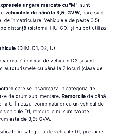
xpresele ungare marcate cu "M"
, sunt
ate
vehiculele de până la 3,5t GVW
, care sunt
i de înmatriculare. Vehiculele de peste 3,5t
e distanță (sistemul HU-GO) și nu pot utiliza
ehicule
(D1M, D1, D2, U).
ncadrează în clasa de vehicule D2 și sunt
t autoturismele cu până la 7 locuri (clasa de
actare
care se încadrează în categoria de
taxe de drum suplimentare.
Remorcile
de până
ria U. În cazul combinațiilor cu un vehicul de
e vehicule D1, remorcile nu sunt taxate
drum este de 3,5t GVW.
sificate în categoria de vehicule D1, precum și