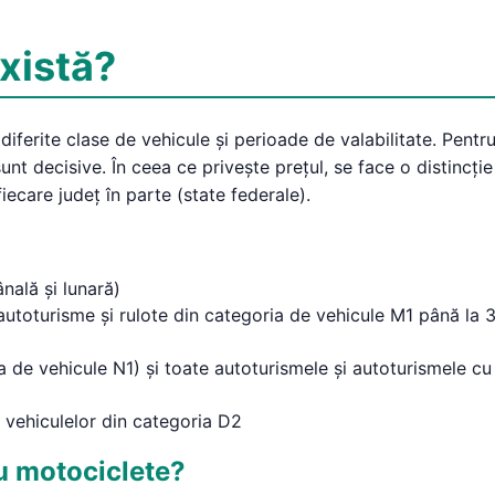
există?
 diferite clase de vehicule și perioade de valabilitate. Pentru
nt decisive. În ceea ce privește prețul, se face o distincție î
iecare județ în parte (state federale).
nală și lunară)
autoturisme și rulote din categoria de vehicule M1 până la 3
 de vehicule N1) și toate autoturismele și autoturismele cu
vehiculelor din categoria D2
ru motociclete?