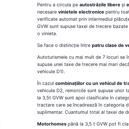
Pentru a circula pe
autostrăzile libere
și
e
necesare
vinietele electronice
pentru to
verificate automat prin intermediul plăcuțe
GVW sunt supuse taxei de trecere bazate p
o vinieta.
Se face o distincție între
patru clase de v
Autoturismele cu mai mult de 7 locuri se î
supuse unei taxe de trecere mai mari decâ
vehicule D1).
În cazul
combinațiilor cu un vehicul de tr
vehicule D2, remorcile sunt supuse unor 
la 3,5t GVW sunt apoi clasificate în catego
tractare care se încadrează în categoria d
suplimentar. Cuantumul total al taxei de 
Motorhomes
până la 3,5 t GVW pot fi cla