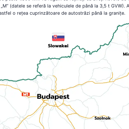
 „M” (datele se referă la vehiculele de până la 3,5 t GVW). 
ă astfel o rețea cuprinzătoare de autostrăzi până la granițe.