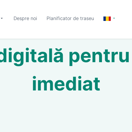
Despre noi
Planificator de traseu
digitală pentr
imediat