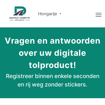
Hongarije
Adviseur
Vragen en antwoorden
Over ons
over uw digitale
Routeplanner
tolproduct!
Nederlands
Registreer binnen enkele seconden
Vignet kopen
en rij weg zonder stickers.