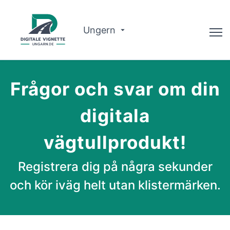
Ungern
Rådgivare
Frågor och svar om din
Om oss
digitala
Ruttplanerare
vägtullprodukt!
Svenska
Registrera dig på några sekunder
Köp vinjett
och kör iväg helt utan klistermärken.