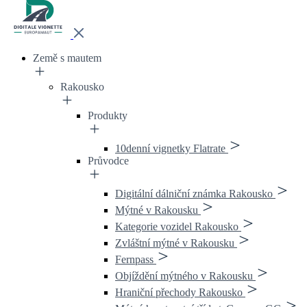
Země s mautem
Rakousko
Produkty
10denní vignetky Flatrate
Průvodce
Digitální dálniční známka Rakousko
Mýtné v Rakousku
Kategorie vozidel Rakousko
Zvláštní mýtné v Rakousku
Fernpass
Objíždění mýtného v Rakousku
Hraniční přechody Rakousko