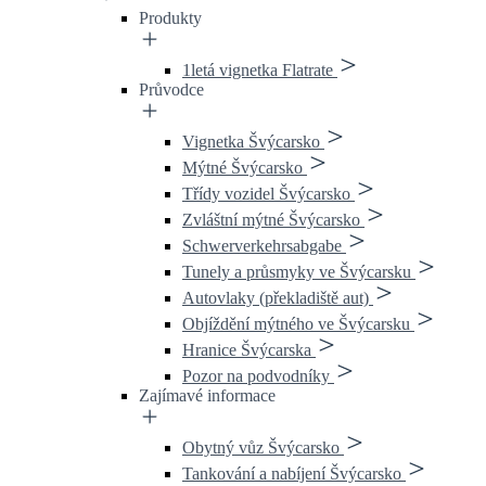
Produkty
1letá vignetka Flatrate
Průvodce
Vignetka Švýcarsko
Mýtné Švýcarsko
Třídy vozidel Švýcarsko
Zvláštní mýtné Švýcarsko
Schwerverkehrsabgabe
Tunely a průsmyky ve Švýcarsku
Autovlaky (překladiště aut)
Objíždění mýtného ve Švýcarsku
Hranice Švýcarska
Pozor na podvodníky
Zajímavé informace
Obytný vůz Švýcarsko
Tankování a nabíjení Švýcarsko