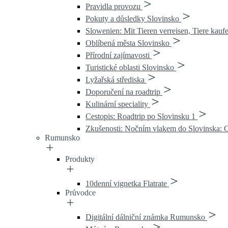
Pravidla provozu
Pokuty a důsledky Slovinsko
Slowenien: Mit Tieren verreisen, Tiere kauf
Oblíbená města Slovinsko
Přírodní zajímavosti
Turistické oblasti Slovinsko
Lyžařská střediska
Doporučení na roadtrip
Kulinární speciality
Cestopis: Roadtrip po Slovinsku 1
Zkušenosti: Nočním vlakem do Slovinska: C
Rumunsko
Produkty
10denní vignetka Flatrate
Průvodce
Digitální dálniční známka Rumunsko