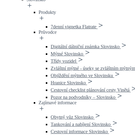
Produkty
7denní vignetka Flatrate
Průvodce
Digitální dálniční známka Slovinsko
Mýtné Slovinsko
Třídy vozidel
Zvláštní mýtné - úseky se zvláštním mýtný
Objíždění mýtného ve Slovinsku
Hranice Slovinsko
Cestovní checklist plánování cesty Vinětá
Pozor na podvodníky – Slovinsko
Zajímavé informace
Obytný vůz Slovinsko
Tankování a nabíjení Slovinsko
Cestovní informace Slovinsko