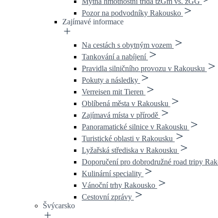
Mýtná hmotnostní třída tzGm vs. zGG
Pozor na podvodníky Rakousko
Zajímavé informace
Na cestách s obytným vozem
Tankování a nabíjení
Pravidla silničního provozu v Rakousku
Pokuty a následky
Verreisen mit Tieren
Oblíbená města v Rakousku
Zajímavá místa v přírodě
Panoramatické silnice v Rakousku
Turistické oblasti v Rakousku
Lyžařská střediska v Rakousku
Doporučení pro dobrodružné road tripy Ra
Kulinární speciality
Vánoční trhy Rakousko
Cestovní zprávy
Švýcarsko