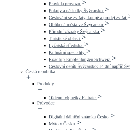
Pravidla provozu
Pokuty a následky Švýcarsko
Cestování se zvířaty, koupě a prodej zvířat
Oblíbená města ve Švýcarsku
Přírodní zázraky Švýcarska
Turistické oblasti
Lyžařská střediska
Kulinární speciality
Roadtrip-Empfehlungen Schweiz
Cestovní deník Švýcarsko: 14 dní napříč Š
Česká republika
Produkty
10denní vignetky Flatrate
Průvodce
Digitální dálniční známka Česko
Mýto v Česku