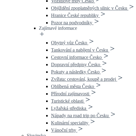
Vozidlové třídy Česko
Objíždění zpoplatněných silnic v Česku
Hranice České republiky
Pozor na podvodníky
Zajímavé informace
Obytný vůz Česko
Tankování a nabíjení v Česku
Cestovní informace Česko
Dopravní předpisy Česko
Pokuty a následky Česko
Zvířata: cestování, koupě a prodej
Oblíbená města Česko
Přírodní zajímavosti
Turistické oblasti
Lyžařská střediska
Nápady na road trip po Česku
Kulinární speciality
Vánoční trhy
Slovinsko