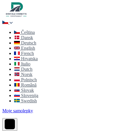
Čeština
Dansk
Deutsch
English
French
Hrvatska
Italio
Dutch
Norsk
Polnisch
Română
Slovak
Slovenija
Swedish
Moje samolepky