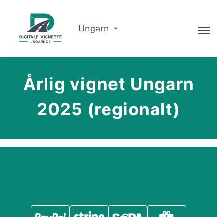
Ungarn
Rådgiver
Årlig vignet Ungarn
Om Os
2025 (regionalt)
Ruteplanlægger
Dansk
Køb Vignette