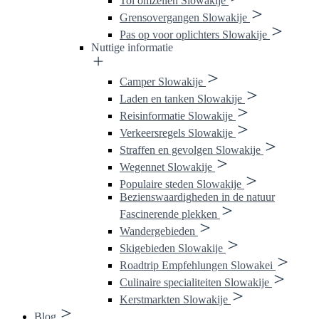
Tol omzeilen Slowakije
Grensovergangen Slowakije
Pas op voor oplichters Slowakije
Nuttige informatie
Camper Slowakije
Laden en tanken Slowakije
Reisinformatie Slowakije
Verkeersregels Slowakije
Straffen en gevolgen Slowakije
Wegennet Slowakije
Populaire steden Slowakije
Bezienswaardigheden in de natuur
Fascinerende plekken
Wandergebieden
Skigebieden Slowakije
Roadtrip Empfehlungen Slowakei
Culinaire specialiteiten Slowakije
Kerstmarkten Slowakije
Blog