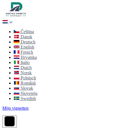
Čeština
Dansk
Deutsch
English
French
Hrvatska
Italio
Dutch
Norsk
Polnisch
Română
Slovak
Slovenija
Swedish
Mijn vignetten