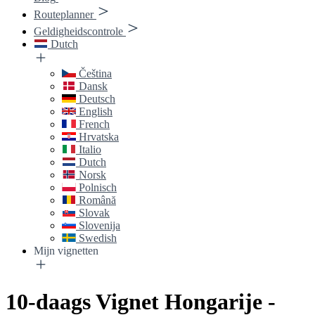
Routeplanner
Geldigheidscontrole
Dutch
Čeština
Dansk
Deutsch
English
French
Hrvatska
Italio
Dutch
Norsk
Polnisch
Română
Slovak
Slovenija
Swedish
Mijn vignetten
10-daags Vignet Hongarije -