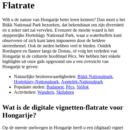
Flatrate
Wilt u de natuur van Hongarije beter leren kennen? Dan moet u het
Bükk Nationaal Park bezoeken, dat bekendstaat om zijn diversiteit
en u zeker niet zal vervelen. Evenzeer de moeite waard is het
steppenrijke Hortobàgy Nationaal Park, waar u waterbuffels kunt
observeren of zich kunt laten imponeren door de heldere
sterrenhemel. Ook de steden hebben veel te bieden. Ontdek
Boedapest en flaneer langs de Donau, of volg het verleden van
Hongarije in de culturele hoofdstad Pécs. We hebben hier enkele
highlights uit onze gids opgesomd om u een overzicht van
Hongarije te geven:
Natuurlijke bezienswaardigheden:
Bükk Nationalpark
,
Hortobàgy-Nationalpark
,
Aggtelek-Nationalpark
Populaire steden:
Budapest
,
Pécs
,
Siófok
Activiteiten:
Wandern
,
Skifahren
Wat is de digitale vignetten-flatrate voor
Hongarije?
Op de meeste snelwegen in Hongarije heeft u een (digitaal) vignet