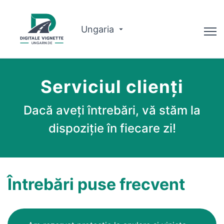
Ungaria
Consilier
Serviciul clienți
Despre noi
Dacă aveți întrebări, vă stăm la
Planificator de traseu
dispoziție în fiecare zi!
Română
Cumpărați Vignette
Întrebări puse frecvent