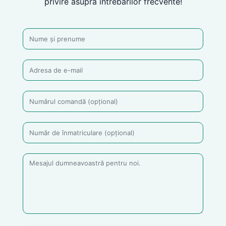
privire asupra întrebărilor frecvente!