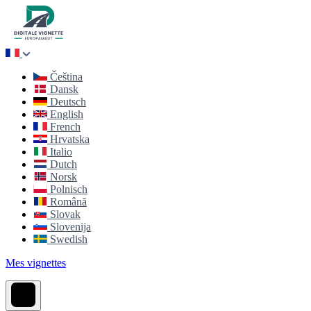
Čeština
Dansk
Deutsch
English
French
Hrvatska
Italio
Dutch
Norsk
Polnisch
Română
Slovak
Slovenija
Swedish
Mes vignettes