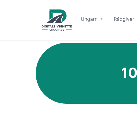
Ungarn
Rådgiver
10