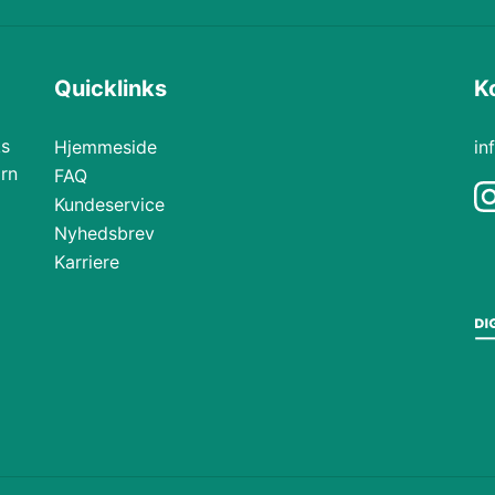
Quicklinks
K
ks
Hjemmeside
in
arn
FAQ
Kundeservice
Nyhedsbrev
Karriere