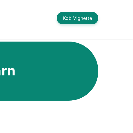
Køb Vignette
arn