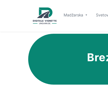
Madžarska
Svetov
Bre