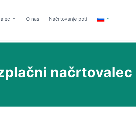
alec
O nas
Načrtovanje poti
zplačni načrtovalec 