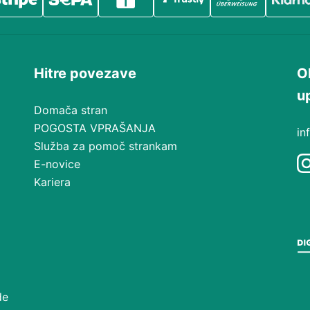
Hitre povezave
O
u
Domača stran
POGOSTA VPRAŠANJA
in
Služba za pomoč strankam
E-novice
Kariera
de