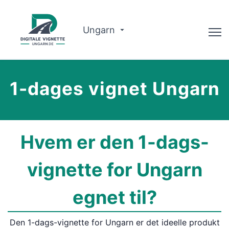
Ungarn
Rådgiver
1-dages vignet Ungarn
Om Os
Ruteplanlægger
Hvem er den 1-dags-
Dansk
vignette for Ungarn
Køb Vignette
egnet til?
Den 1-dags-vignette for Ungarn er det ideelle produkt